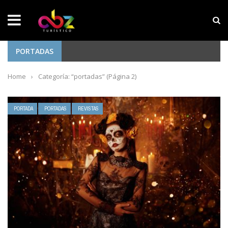
NOTICIAS SOBRESALIENTES
Experiencia wellness con Selección
PORTADAS
Home
›
Categoría: “portadas”
(Página 2)
PORTADA
PORTADAS
REVISTAS