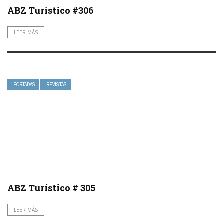
ABZ Turístico #306
LEER MÁS
PORTADAS
REVISTAS
ABZ Turístico # 305
LEER MÁS