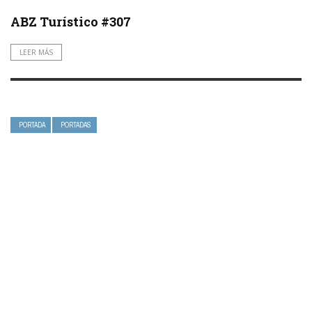
ABZ Turístico #307
LEER MÁS
PORTADA
PORTADAS