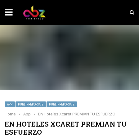
NOTICIAS SOBRESALIENTES
Experiencia wellness con Selección
APP
PUBLIRREPORTAJE
PUBLIRREPORTAJE
Home
›
App
›
En Hoteles Xcaret PREMIAN TU ESFUERZO
EN HOTELES XCARET PREMIAN TU
ESFUERZO