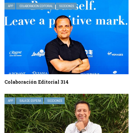
APP
COLABORACIÓN EDITORIAL
SECCIONES
Colaboración Editorial 314
APP
SALA DE ESPERA
SECCIONES