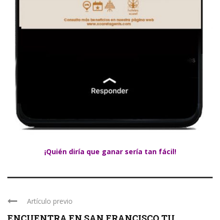
¡Quién diría que ganar sería tan fácil!
Artículo previo
ENCUENTRA EN SAN FRANCISCO TU