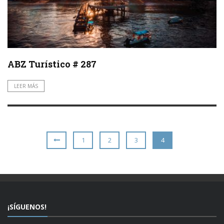
ABZ Turístico # 287
LEER MÁS
1
2
3
4
¡SÍGUENOS!