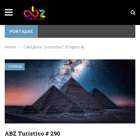
NOTICIAS SOBRESALIENTES
Experiencia wellness con Selección
PORTADAS
Home
›
Categoría: “portadas”
(Página 4)
PORTADAS
ABZ Turístico # 290